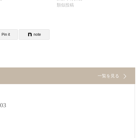
類似投稿
Pin it
note
一覧を見る
.03