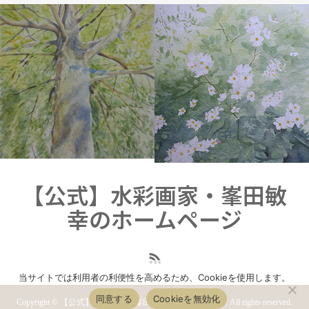
COLOR
WATERCOLOR
WATER
【公式】水彩画家・峯田敏
幸のホームページ
当サイトでは利用者の利便性を高めるため、Cookieを使用します。
同意する
Cookieを無効化
Copyright © 【公式】水彩画家・峯田敏幸のホームページ. All rights reserved.