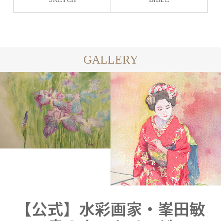
GALLERY
WATERCOLOR
WATER
H
【公式】水彩画家・峯田敏