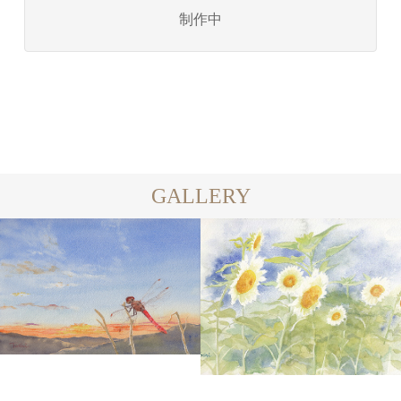
制作中
GALLERY
COLOR
WATERCOLOR
WATER