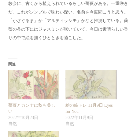
教会に、古くから植えられているらしい薔薇がある。一重咲き
だ。これがシンプルで味わい深い。名前を今度聞こうと思う。
「かざぐるま」か「アルティッシモ」かなと推測している。薔
薇の鼻の下にはジャスミンが咲いていて、今日は素晴らしい香
りの中で絵を描くひとときを過ごした。
関連
薔薇とカンナは秋も美し
絵の筋トレ 11月9日 Eyes
い
for You
2022年10月23日
2022年11月9日
自然
自然